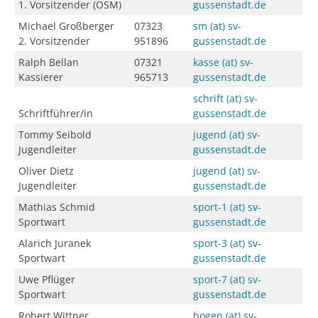
1. Vorsitzender (OSM)
gussenstadt.de
Michael Großberger
07323
sm (at) sv-
2. Vorsitzender
951896
gussenstadt.de
Ralph Bellan
07321
kasse (at) sv-
Kassierer
965713
gussenstadt.de
schrift (at) sv-
Schriftführer/in
gussenstadt.de
Tommy Seibold
jugend (at) sv-
Jugendleiter
gussenstadt.de
Oliver Dietz
jugend (at) sv-
Jugendleiter
gussenstadt.de
Mathias Schmid
sport-1 (at) sv-
Sportwart
gussenstadt.de
Alarich Juranek
sport-3 (at) sv-
Sportwart
gussenstadt.de
Uwe Pflüger
sport-7 (at) sv-
Sportwart
gussenstadt.de
Robert Wittner
bogen (at) sv-