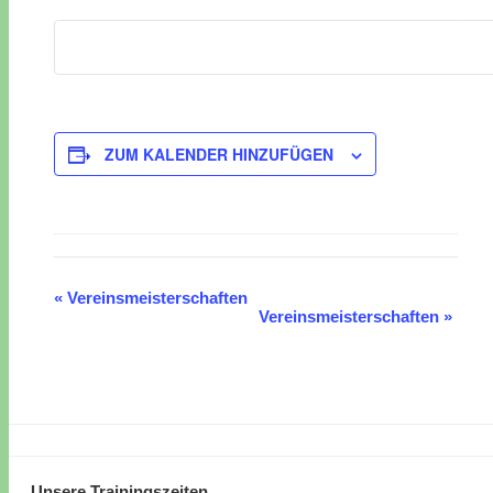
ZUM KALENDER HINZUFÜGEN
«
Vereinsmeisterschaften
Veranstaltung-
Vereinsmeisterschaften
»
Navigation
Unsere Trainingszeiten