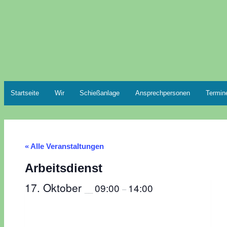
Zum
Inhalt
springen
Startseite
Wir
Schießanlage
Ansprechpersonen
Termin
« Alle Veranstaltungen
Arbeitsdienst
17. Oktober
09:00
14:00
__
–